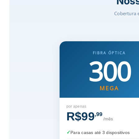
Noss
Cobertura e
FIBRA ÓPTICA
300
MEGA
por apenas
R$99
,99
/mês
Para casas até 3 dispositivos