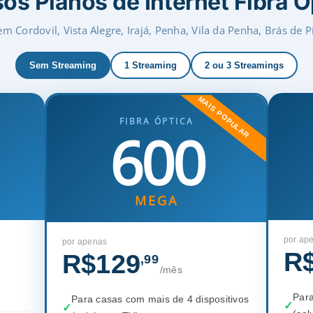
os Planos de Internet Fibra Ó
m Cordovil, Vista Alegre, Irajá, Penha, Vila da Penha, Brás de P
Sem Streaming
1 Streaming
2 ou 3 Streamings
MAIS POPULAR
FIBRA ÓPTICA
600
MEGA
por ap
por apenas
R
R$129
,99
/mês
Para
Para casas com mais de 4 dispositivos