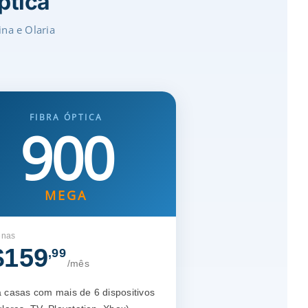
ptica
ina e Olaria
FIBRA ÓPTICA
900
MEGA
enas
$159
,99
/mês
 casas com mais de 6 dispositivos