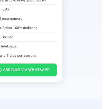
ulares, TV, Playstation, Xbox)
i 6 AX
l para gamers
a óptica 100% dedicada
i incluso
fidelidade
rte 7 dias por semana
ASSINAR VIA WHATSAPP